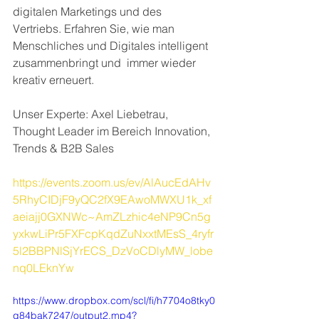
digitalen Marketings und des 
Vertriebs. Erfahren Sie, wie man 
Menschliches und Digitales intelligent 
zusammenbringt und  immer wieder 
kreativ erneuert.
Unser Experte: Axel Liebetrau, 
Thought Leader im Bereich Innovation, 
Trends & B2B Sales
https://events.zoom.us/ev/AlAucEdAHv
5RhyCIDjF9yQC2fX9EAwoMWXU1k_xf
aeiajj0GXNWc~AmZLzhic4eNP9Cn5g
yxkwLiPr5FXFcpKqdZuNxxtMEsS_4ryfr
5l2BBPNlSjYrECS_DzVoCDlyMW_lobe
nq0LEknYw
https://www.dropbox.com/scl/fi/h7704o8tky0
q84bak7247/output2.mp4?