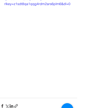
rlkey=z1sdt8qa1qqg4rdm2ars6plm6&dl=0