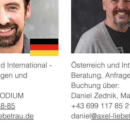
 International -
Österreich und Int
agen und
Beratung, Anfrag
Buchung über:
 PODIUM
Daniel Zednik, M
88-85
+43 699 117 85 2
ebetrau.de
daniel
@axel-liebe