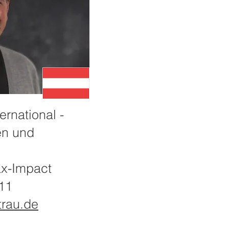
ernational -
en und
ax-Impact
11
trau.de