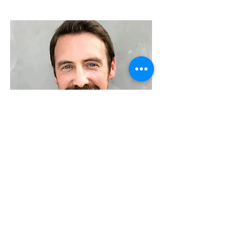
Deutschland und International -
Beratung, Anfragen und
Buchung über:
Thomas Paul, PODIUM
+49 69 348 7788-85
thomas
@axel-liebetrau.de