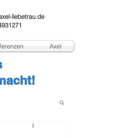
xel-liebetrau.de
4931271
ferenzen
Axel
s
macht!