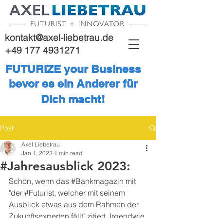
kontakt@axel-liebetrau.de
+49 177 4931271
FUTURIZE your Business
bevor es ein Anderer für
Dich macht!
Post
Axel Liebetrau
Jan 1, 2023
1 min read
#Jahresausblick 2023:
Schön, wenn das 
#Bankmagazin
 mit 
"der 
#Futurist
, welcher mit seinem 
Ausblick etwas aus dem Rahmen der 
Zukunftsexperten fällt" zitiert. Irgendwie 