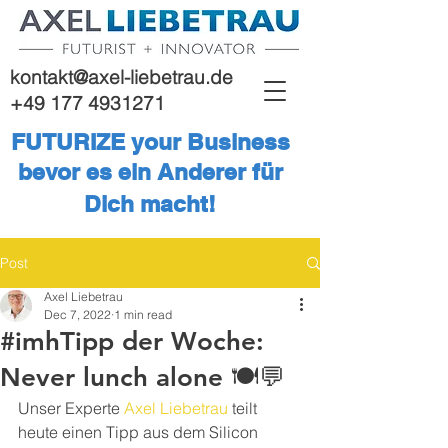
kontakt@axel-liebetrau.de
+49 177 4931271
FUTURIZE your Business
bevor es ein Anderer für
Dich macht!
Post
Axel Liebetrau
Dec 7, 2022
1 min read
#imhTipp der Woche:
Never lunch alone 🍽️💬
Unser Experte 
Axel Liebetrau
 teilt 
heute einen Tipp aus dem Silicon 