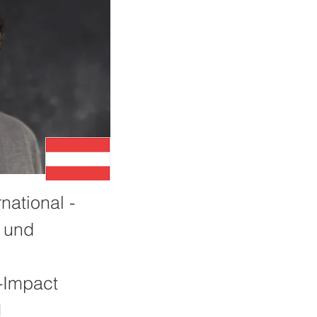
national -
 und
-Impact
1