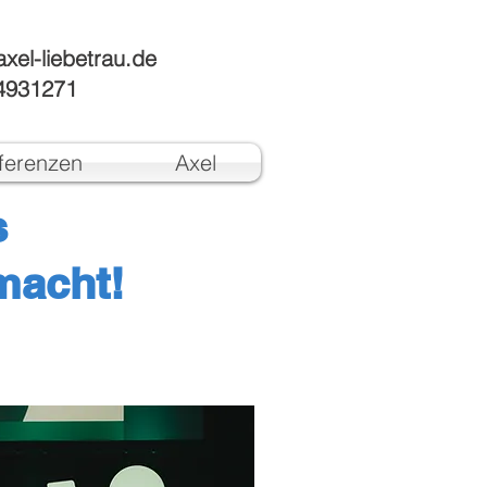
xel-liebetrau.de
4931271
ferenzen
Axel
s
macht!