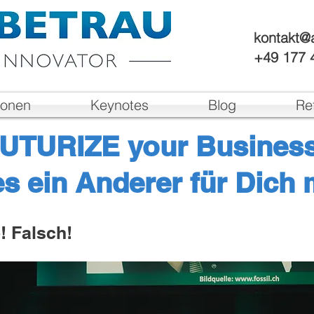
kontakt@a
+49 177 
ionen
Keynotes
Blog
Re
UTURIZE your Busines
es ein Anderer für Dich 
 Falsch!