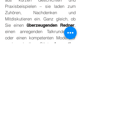
Praxisbeispielen – sie laden zum
Zuhören, Nachdenken und
Mitdiskutieren ein. Ganz gleich, ob
Sie einen
,
überzeugenden Redner
einen anregenden Talkrundengast
oder einen kompetenten Moderator
suchen, der Ihren Gästen
Innovation
anschaulich näherbringt
und Trends
– Axel Liebetrau inspiriert, initiiert
und begeistert!
Axel Liebetrau erhielt 2019 als erster
Zukunftsforscher und Futurist im
deutschsprachigen Raum die
Auszeichnung
CSP (Certified
. Das Label
Speaking Professional)
ist die international und weltweit